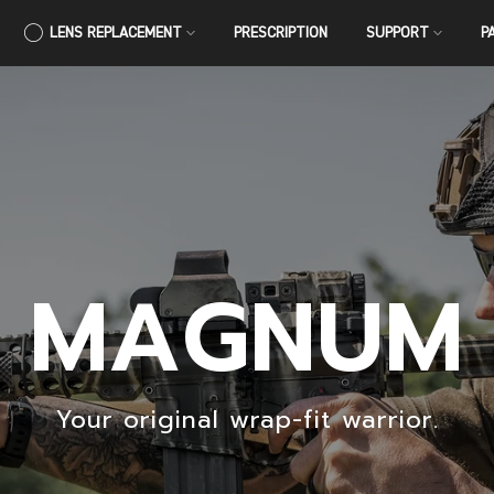
LENS REPLACEMENT
PRESCRIPTION
SUPPORT
P
MAGNUM
Your original wrap-fit warrior.