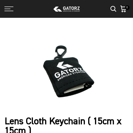
Skip
0
to
content
Lens Cloth Keychain ( 15cm x
15cm )